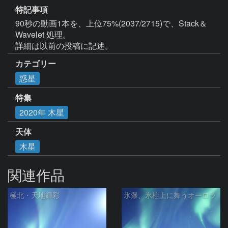
特記事項
90秒の動画1本を、上位75%(2037/2715)で、Stack＆
Wavelet 処理。

詳細は以前の投稿に記述。
カテゴリー
惑星
特集
2020年 木星
天体
木星
関連作品
極北・天地輝彩
氷瀑、氷柱上に舞うオーロラ