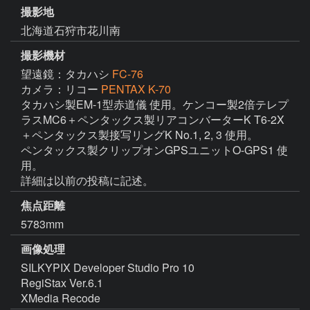
撮影地
北海道石狩市花川南
撮影機材
望遠鏡：タカハシ
FC-76
カメラ：リコー
PENTAX K-70
タカハシ製EM-1型赤道儀 使用。ケンコー製2倍テレプ
ラスMC6＋ペンタックス製リアコンバーターK T6-2X
＋ペンタックス製接写リングK No.1, 2, 3 使用。

ペンタックス製クリップオンGPSユニットO-GPS1 使
用。

詳細は以前の投稿に記述。
焦点距離
5783mm
画像処理
SILKYPIX Developer Studio Pro 10

RegiStax Ver.6.1

XMedia Recode