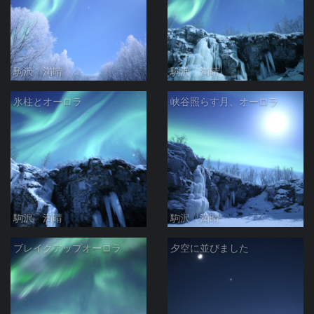
駒沢 満晴
駒沢 満晴
氷柱とオーロラ
峡谷照らす月、オーロラ
駒沢 満晴
駒沢 満晴
ブレイクアップオーロラ
夕空に並びました