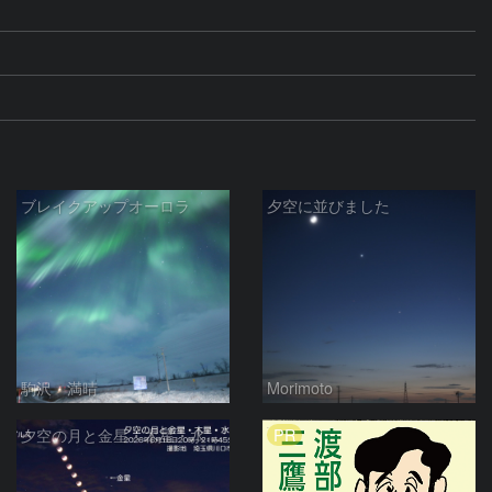
ブレイクアップオーロラ
夕空に並びました
駒沢 満晴
Morimoto
PR
夕空の月と金星・木星・水星の接近 2026/6/18