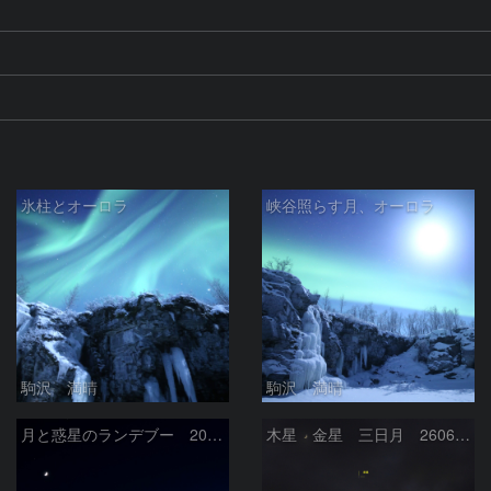
氷柱とオーロラ
峡谷照らす月、オーロラ
駒沢 満晴
駒沢 満晴
月と惑星のランデブー 2026/06/19
木星 金星 三日月 260618