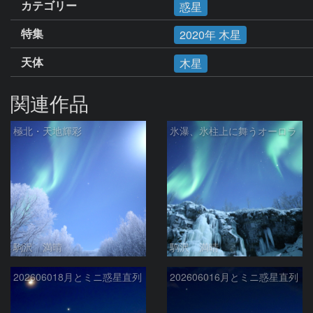
カテゴリー
惑星
特集
2020年 木星
天体
木星
関連作品
極北・天地輝彩
氷瀑、氷柱上に舞うオーロラ
駒沢 満晴
駒沢 満晴
202606018月とミニ惑星直列
202606016月とミニ惑星直列