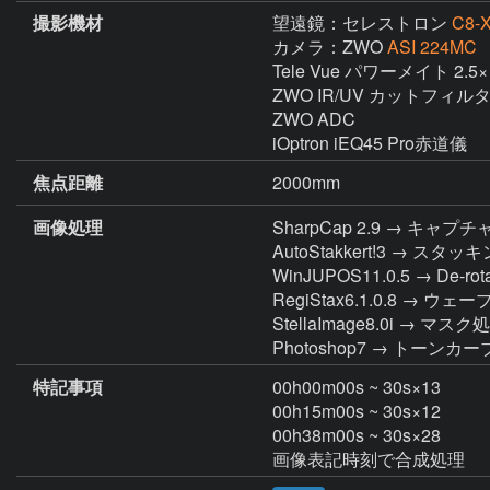
撮影機材
望遠鏡：セレストロン
C8-
カメラ：ZWO
ASI 224MC
Tele Vue パワーメイト 2.5×

ZWO IR/UV カットフィルタ
ZWO ADC

iOptron iEQ45 Pro赤道儀
焦点距離
2000mm
画像処理
SharpCap 2.9 → キャプチ
AutoStakkert!3 → スタッキン
WinJUPOS11.0.5 → De-rotat
RegiStax6.1.0.8 → ウェ
StellaImage8.0i → 
Photoshop7 → トーン
特記事項
00h00m00s ~ 30s×13

00h15m00s ~ 30s×12

00h38m00s ~ 30s×28

画像表記時刻で合成処理