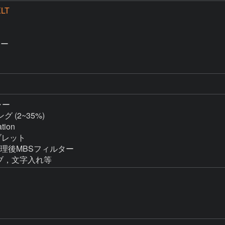
XLT
ー

ャー

グ (2~35%)

ion

ーブレット

マスク処理後MBSフィルター

カーブ，文字入れ等