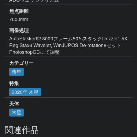
焦点距離
7000mm
画像処理
AutoStakkert!2 8000フレーム50%スタックDrizzie1.5X

RegiStax6 Wavelet, WinJUPOS De-rotation8セット

PhotoshopCCにて調整
カテゴリー
惑星
特集
2020年 木星
天体
木星
関連作品