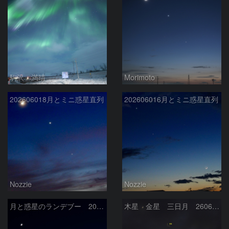
駒沢 満晴
Morimoto
202606018月とミニ惑星直列
202606016月とミニ惑星直列
Nozzie
Nozzie
月と惑星のランデブー 2026/06/19
木星 金星 三日月 260618