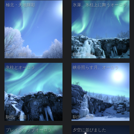
極北・天地輝彩
氷瀑、氷柱上に舞うオーロラ
駒沢 満晴
駒沢 満晴
氷柱とオーロラ
峡谷照らす月、オーロラ
駒沢 満晴
駒沢 満晴
ブレイクアップオーロラ
夕空に並びました