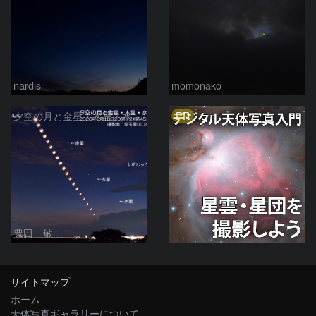
nardis
momonako
PR
夕空の月と金星・木星・水星の接近 2026/6/18
豊田 敏
サイトマップ
ホーム
天体写真ギャラリーについて