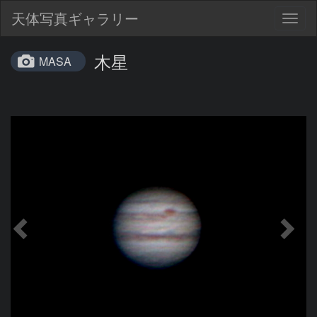
天体写真ギャラリー
Togg
navig
木星
MASA