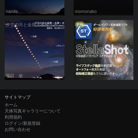
nardis
momonako
PR
夕空の月と金星・木星・水星の接近 2026/6/18
豊田 敏
サイトマップ
ホーム
天体写真ギャラリーについて
利用規約
ログイン/新規登録
お問い合わせ