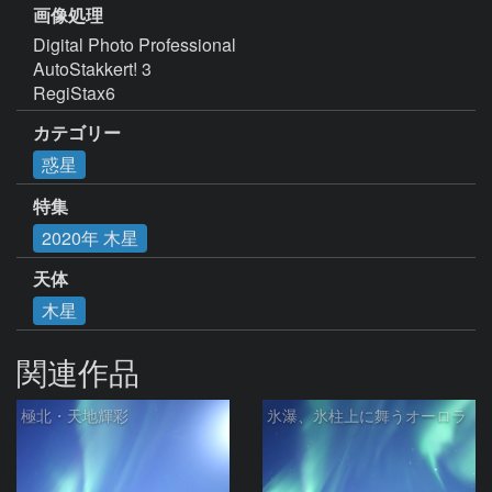
画像処理
Digital Photo Professional

AutoStakkert! 3

RegiStax6
カテゴリー
惑星
特集
2020年 木星
天体
木星
関連作品
極北・天地輝彩
氷瀑、氷柱上に舞うオーロラ