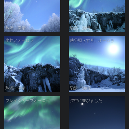
駒沢 満晴
駒沢 満晴
氷柱とオーロラ
峡谷照らす月、オーロラ
駒沢 満晴
駒沢 満晴
ブレイクアップオーロラ
夕空に並びました