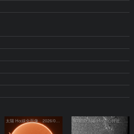
太陽 Hα線全面像 2026/08/07
8/7朝の太陽(Hα中心付近、4498、4502付近)