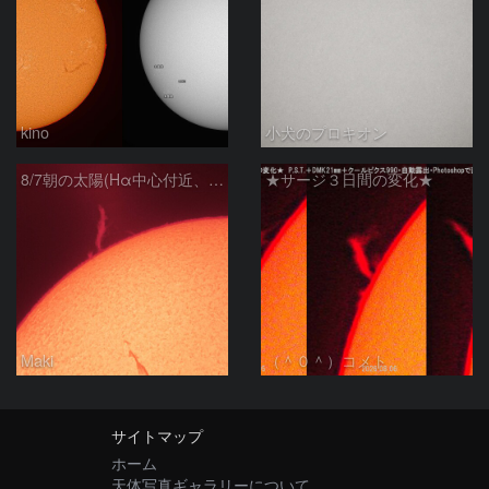
kino
小犬のプロキオン
8/7朝の太陽(Hα中心付近、プロミネンス)
★サージ３日間の変化★
Maki
（＾０＾）コメト
サイトマップ
ホーム
天体写真ギャラリーについて