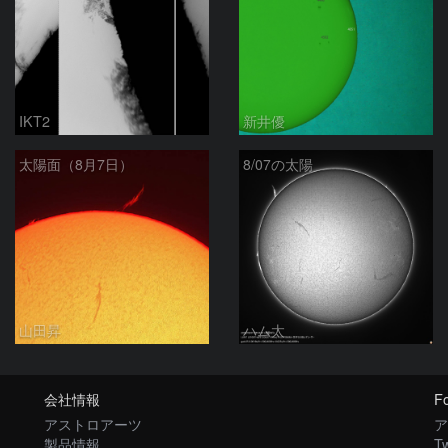
IKT2
新井優
太陽面（8月7日）
8/07の太陽
山田昇
ハム太
会社情報
Fo
アストロアーツ
ア
製品情報
Tw