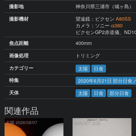
撮影地
神奈川県三浦市（城ヶ島）
撮影機材
望遠鏡：ビクセン
A80SS
カメラ：ソニー
α380
ビクセンGP2赤道儀、ND1
焦点距離
400mm
画像処理
トリミング
カテゴリー
太陽
日食
特集
2020年6月21日 部分
天体
太陽
日食
部分日食
関連作品
太陽 2026/08/07
2026/8/7 太陽