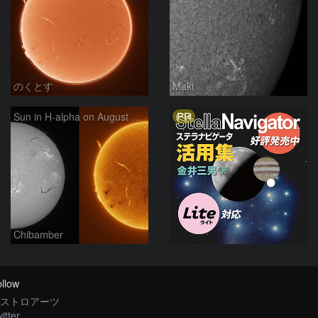
のくとす
Maki
PR
Sun in H-alpha on August 7, 2026
Chibamber
llow
ストロアーツ
itter