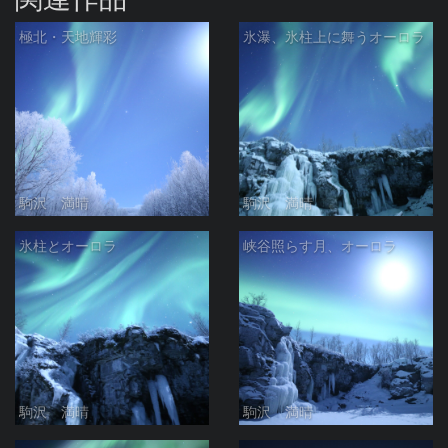
極北・天地輝彩
氷瀑、氷柱上に舞うオーロラ
駒沢 満晴
駒沢 満晴
氷柱とオーロラ
峡谷照らす月、オーロラ
駒沢 満晴
駒沢 満晴