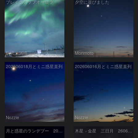
ブレイクアップオーロラ
夕空に並びました
駒沢 満晴
Morimoto
202606018月とミニ惑星直列
202606016月とミニ惑星直列
Nozzie
Nozzie
月と惑星のランデブー 2026/06/19
木星 金星 三日月 260618