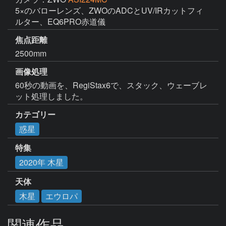
5×のバローレンズ、ZWOのADCとUV/IRカットフィ
ルター、EQ6PRO赤道儀
焦点距離
2500mm
画像処理
60秒の動画を、RegiStax6で、スタック、ウェーブレ
ット処理しました。
カテゴリー
惑星
特集
2020年 木星
天体
木星
エウロパ
関連作品