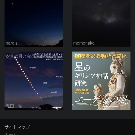
nardis
momonako
PR
夕空の月と金星・木星・水星の接近 2026/6/18
豊田 敏
サイトマップ
ホーム