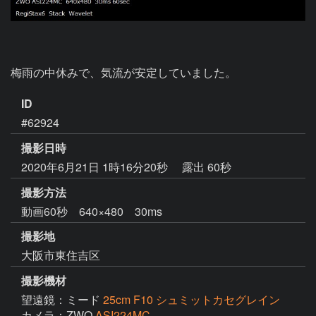
梅雨の中休みで、気流が安定していました。
ID
#62924
撮影日時
2020年6月21日 1時16分20秒
露出 60秒
撮影方法
動画60秒 640×480 30ms
撮影地
大阪市東住吉区
撮影機材
望遠鏡：ミード
25cm F10 シュミットカセグレイン
カメラ：ZWO
ASI224MC