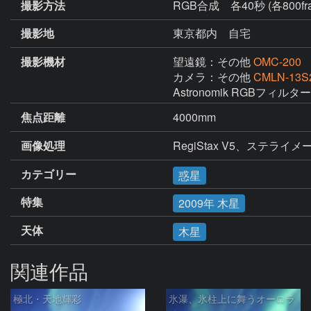
撮影方法
RGB合成 各40秒 (各800fra
撮影地
東京都内 自宅
撮影機材
望遠鏡：その他
OMC-200
カメラ：その他
CMLN-13S
Astronomik RGBフィルター
焦点距離
4000mm
画像処理
RegiStax V5、ステライメージ
カテゴリー
惑星
特集
2009年 木星
天体
木星
関連作品
極北・天地輝彩
氷瀑、氷柱上に舞うオーロラ