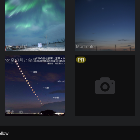
駒沢 満晴
Morimoto
PR
夕空の月と金星・木星・水星の接近 2026/6/18
豊田 敏
llow