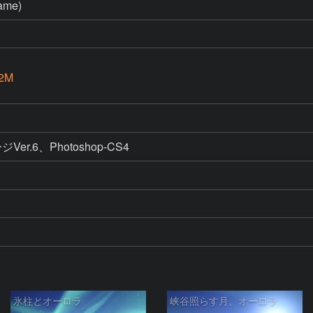
me)
2M
Ver.6、Photoshop-CS4
氷柱とオーロラ
峡谷照らす月、オーロラ