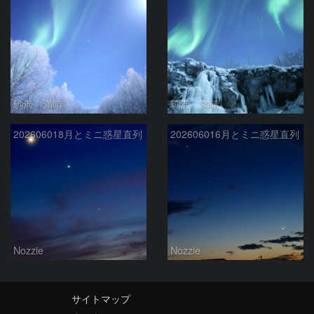
駒沢 満晴
駒沢 満晴
202606018月とミニ惑星直列
202606016月とミニ惑星直列
Nozzie
Nozzie
サイトマップ