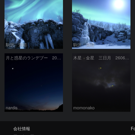
駒沢 満晴
駒沢 満晴
月と惑星のランデブー 2026/06/19
木星 金星 三日月 260618
nardis
momonako
会社情報
Fo