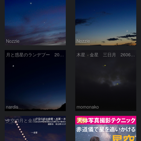
Nozzie
Nozzie
月と惑星のランデブー 2026/06/19
木星 金星 三日月 260618
nardis
momonako
PR
夕空の月と金星・木星・水星の接近 2026/6/18