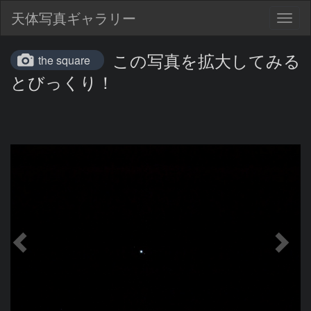
天体写真ギャラリー
Togg
navig
この写真を拡大してみる
the square
とびっくり！