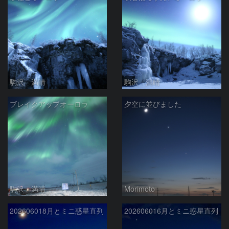
駒沢 満晴
駒沢 満晴
ブレイクアップオーロラ
夕空に並びました
駒沢 満晴
Morimoto
202606018月とミニ惑星直列
202606016月とミニ惑星直列