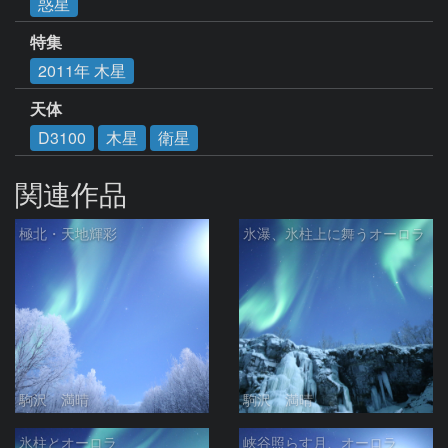
惑星
特集
2011年 木星
天体
D3100
木星
衛星
関連作品
極北・天地輝彩
氷瀑、氷柱上に舞うオーロラ
駒沢 満晴
駒沢 満晴
氷柱とオーロラ
峡谷照らす月、オーロラ