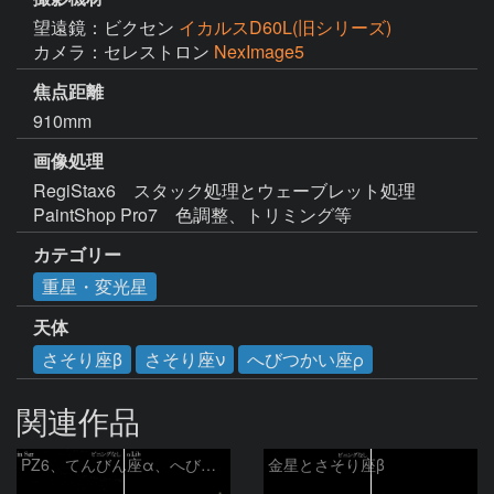
望遠鏡：ビクセン
イカルスD60L(旧シリーズ)
カメラ：セレストロン
NexImage5
焦点距離
910mm
画像処理
RegiStax6　スタック処理とウェーブレット処理

PaintShop Pro7　色調整、トリミング等
カテゴリー
重星・変光星
天体
さそり座β
さそり座ν
へびつかい座ρ
関連作品
PZ6、てんびん座α、へびつかい座ρ
金星とさそり座β