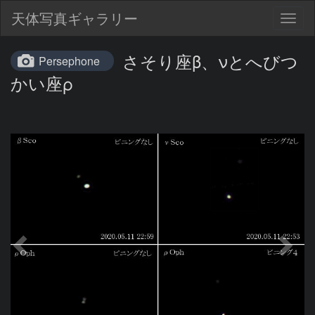
天体写真ギャラリー
Togg
navig
さそり座β、νとへびつ
Persephone
かい座ρ