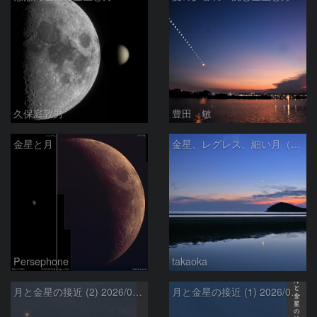
久保庭敦男
豊田 敏
金星と月
金星、レグレス、細い月（７月１６日）
Persephone
takaoka
月と金星の接近 (2) 2026/07/17
月と金星の接近 (1) 2026/07/17