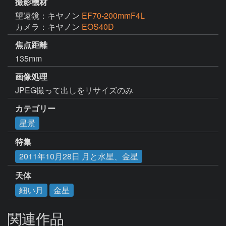
撮影機材
望遠鏡：キヤノン
EF70-200mmF4L
カメラ：キヤノン
EOS40D
焦点距離
135mm
画像処理
JPEG撮って出しをリサイズのみ
カテゴリー
星景
特集
2011年10月28日 月と水星、金星
天体
細い月
金星
関連作品