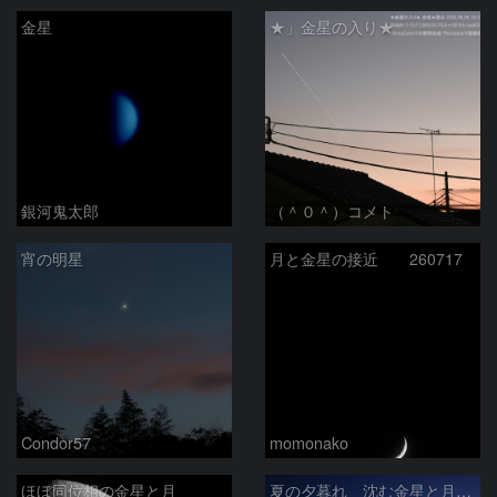
金星
★」金星の入り★
銀河鬼太郎
（＾０＾）コメト
宵の明星
月と金星の接近 260717
Condor57
momonako
ほぼ同位相の金星と月
夏の夕暮れ 沈む金星と月 2026/7/20