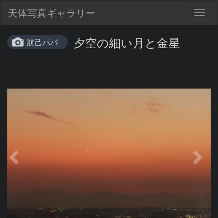
天体写真ギャラリー
Togg
navig
夕空の細い月と金星
航己パパ