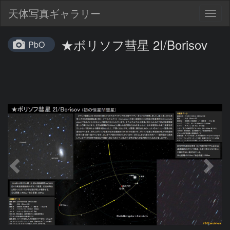
天体写真ギャラリー
Togg
navig
★ボリソフ彗星 2I/Borisov
PbO