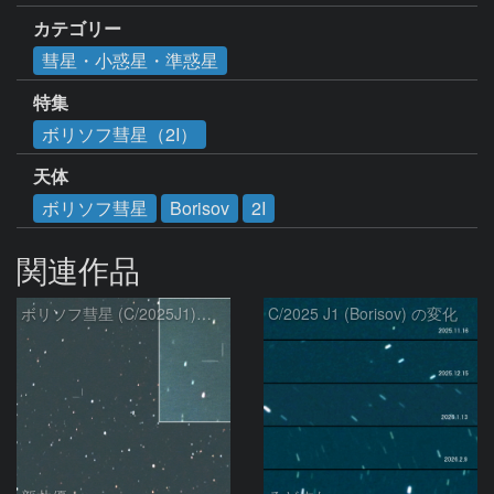
カテゴリー
彗星・小惑星・準惑星
特集
ボリソフ彗星（2I）
天体
ボリソフ彗星
Borisov
2I
関連作品
ボリソフ彗星 (C/2025J1)：2026/03/17
C/2025 J1 (Borisov) の変化