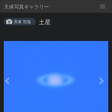
天体写真ギャラリー
Togg
navig
土星
斉東 究哉