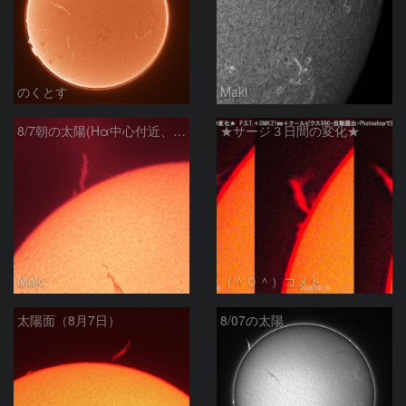
のくとす
Maki
8/7朝の太陽(Hα中心付近、プロミネンス)
★サージ３日間の変化★
Maki
（＾０＾）コメト
太陽面（8月7日）
8/07の太陽