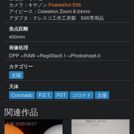
カメラ：キヤノン
Powershot S95
アイピース：Celestron Zoom 8-24mm

焦点距離
400mm
画像処理
DPP→RAW→RegiStax5.1→Photoshop6.0
カテゴリー
太陽
天体
Coronado
P.S.T.
PST
コロナド
太陽
関連作品
太陽 2026/08/07
2026/8/7 太陽