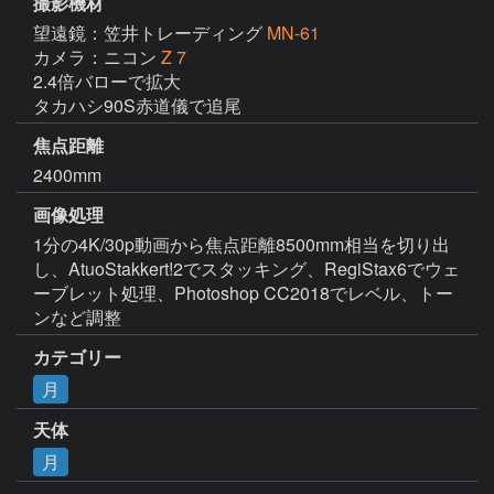
撮影機材
望遠鏡：笠井トレーディング
MN-61
カメラ：ニコン
Z 7
2.4倍バローで拡大

タカハシ90S赤道儀で追尾
焦点距離
2400mm
画像処理
1分の4K/30p動画から焦点距離8500mm相当を切り出
し、AtuoStakkert!2でスタッキング、RegiStax6でウェ
ーブレット処理、Photoshop CC2018でレベル、トー
ンなど調整
カテゴリー
月
天体
月