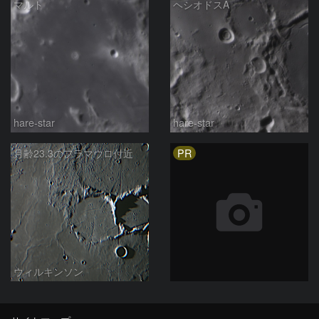
マルト
ヘシオドスA
hare-star
hare-star
PR
月齢23.3のフラマウロ付近
ウィルキンソン