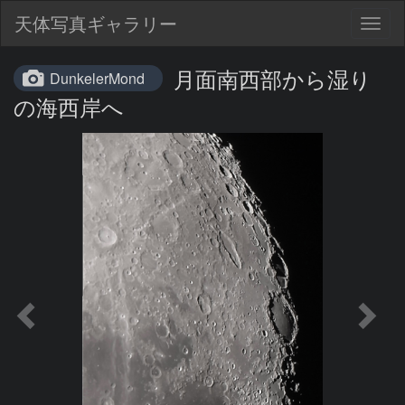
天体写真ギャラリー
Togg
navig
月面南西部から湿り
DunkelerMond
の海西岸へ