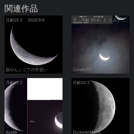
関連作品
月齢25.3 2026/8/9
月（月齢 25.4）と エルナト（おうし座β星）
政やんシニアの手習い
Condor57
月齢25.3
月齢24.3
Aya鶴
DunkelerMond