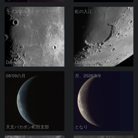
ラインホルト、ケプラー付近
虹の入江
DunkelerMond
DunkelerMond
08/09の月
月、2026/8/9
天文バカボン町田支部
となり