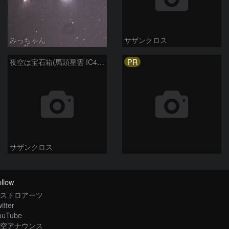
みっちゃん
サザンクロス
PR
夜空は宝石箱(馬頭星雲 IC434) Seestar50
サザンクロス
llow
ストロアーツ
itter
ouTube
空アナウンス