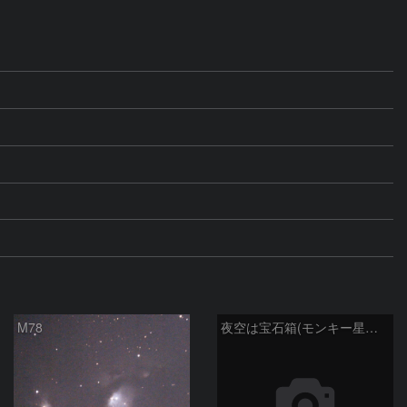
M78
夜空は宝石箱(モンキー星雲 NGC2174) Seestar50