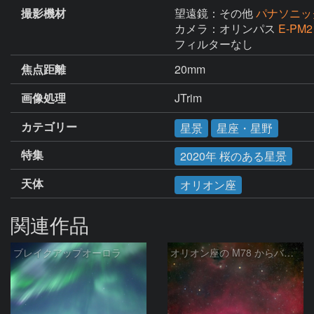
撮影機材
望遠鏡：その他
パナソニック
カメラ：オリンパス
E-PM2
フィルターなし
焦点距離
20mm
画像処理
JTrim
カテゴリー
星景
星座・星野
特集
2020年 桜のある星景
天体
オリオン座
関連作品
ブレイクアップオーロラ
オリオン座の M78 からバーナードループをまたいで LDN1622あたり