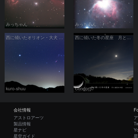
みっちゃん
みっちゃん
西に傾いたオリオン・大犬 (2026/04/21)
西に傾いた冬の星座 月と金星＆木星
kuro-shuu
Condor57
会社情報
Fo
アストロアーツ
ア
製品情報
Tw
星ナビ
Y
星空ガイド
星