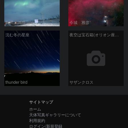
駒沢 満晴
今城 雅彦
沈む冬の星座
夜空は宝石箱(オリオン座大星雲 M42) Seestar50
thunder bird
サザンクロス
サイトマップ
ホーム
天体写真ギャラリーについて
利用規約
ログイン/新規登録