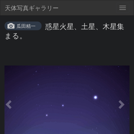
天体写真ギャラリー
Togg
navig
惑星火星、土星、木星集
瓜田精一
まる。