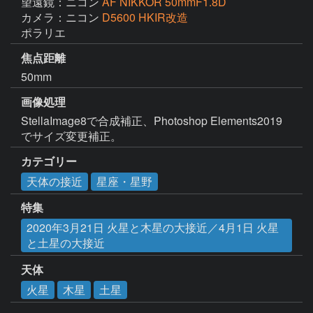
望遠鏡：ニコン
AF NIKKOR 50mmF1.8D
カメラ：ニコン
D5600 HKIR改造
ポラリエ
焦点距離
50mm
画像処理
StellaImage8で合成補正、Photoshop Elements2019
でサイズ変更補正。
カテゴリー
天体の接近
星座・星野
特集
2020年3月21日 火星と木星の大接近／4月1日 火星
と土星の大接近
天体
火星
木星
土星