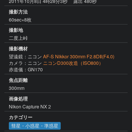
2011年10月8日 4時28分3秒
露出 480秒
撮影方法
60sec×8枚
撮影地
二度上峠
撮影機材
望遠鏡：ニコン
AF-S Nikkor 300mm F2.8DⅡ(F4.0)
カメラ：ニコン
ニコンD300改造（ISO800）
赤道儀：GN170
焦点距離
300mm
画像処理
Nikon Capture NX２
カテゴリー
彗星・小惑星・準惑星