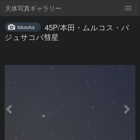
天体写真ギャラリー
Togg
navig
45P/本田・ムルコス・パ
takaoka
ジュサコバ彗星