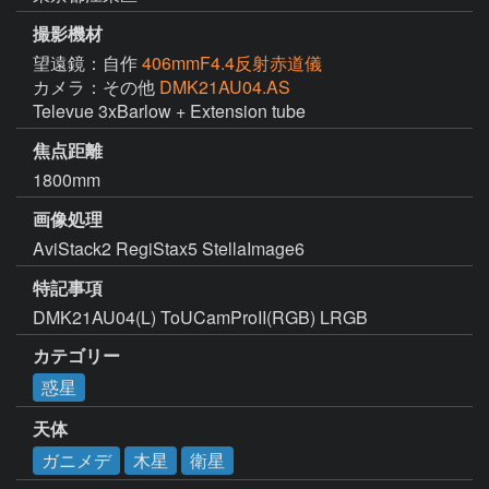
撮影機材
望遠鏡：自作
406mmF4.4反射赤道儀
カメラ：その他
DMK21AU04.AS
Televue 3xBarlow + Extension tube
焦点距離
1800mm
画像処理
AviStack2 RegiStax5 StellaImage6
特記事項
DMK21AU04(L) ToUCamProII(RGB) LRGB
カテゴリー
惑星
天体
ガニメデ
木星
衛星