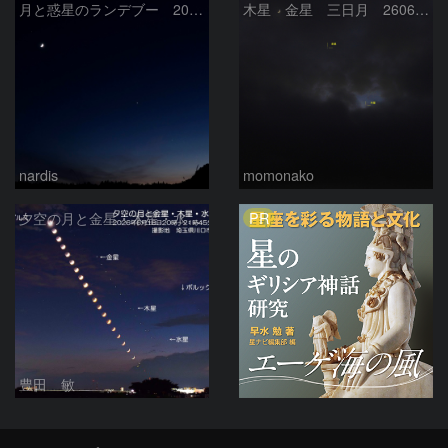
月と惑星のランデブー 2026/06/19
木星 金星 三日月 260618
nardis
momonako
PR
夕空の月と金星・木星・水星の接近 2026/6/18
豊田 敏