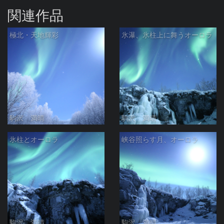
関連作品
極北・天地輝彩
氷瀑、氷柱上に舞うオーロラ
駒沢 満晴
駒沢 満晴
氷柱とオーロラ
峡谷照らす月、オーロラ
駒沢 満晴
駒沢 満晴