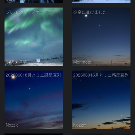
ブレイクアップオーロラ
夕空に並びました
駒沢 満晴
Morimoto
202606018月とミニ惑星直列
202606016月とミニ惑星直列
Nozzie
Nozzie