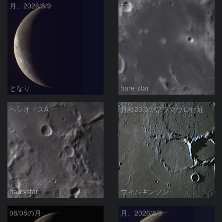
月、2026/8/9
マルト
となり
hare-star
ヘシオドスA
月齢23.3のフラマウロ付近
hare-star
ウィルキンソン
08/08の月
月、2026/8/8