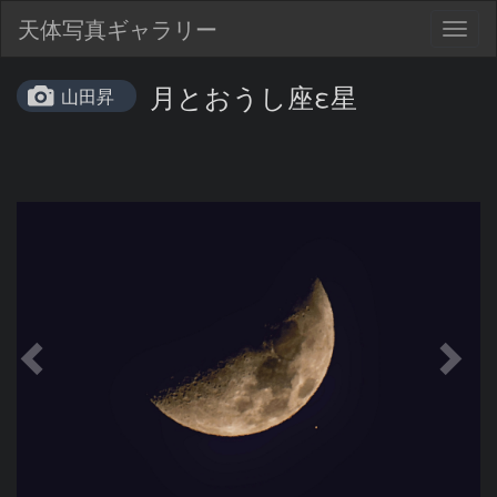
天体写真ギャラリー
Togg
navig
月とおうし座ε星
山田昇