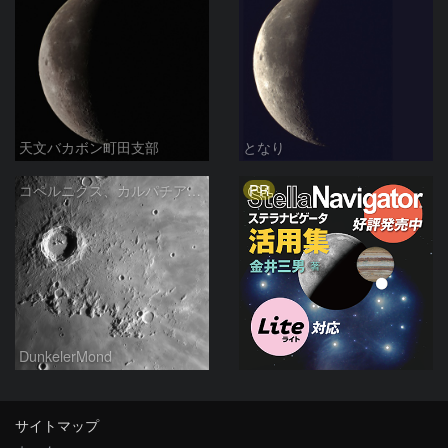
天文バカボン町田支部
となり
PR
コペルニクス、カルパチア山脈付近
DunkelerMond
サイトマップ