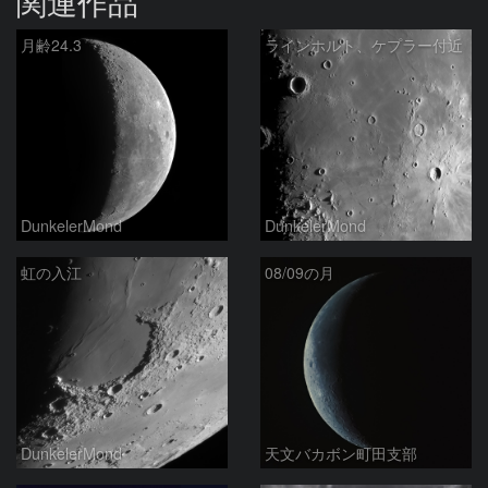
関連作品
月齢24.3
ラインホルト、ケプラー付近
DunkelerMond
DunkelerMond
虹の入江
08/09の月
DunkelerMond
天文バカボン町田支部