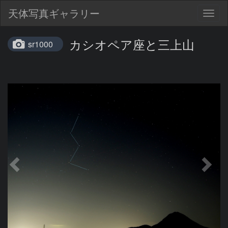
天体写真ギャラリー
Togg
navig
カシオペア座と三上山
sr1000