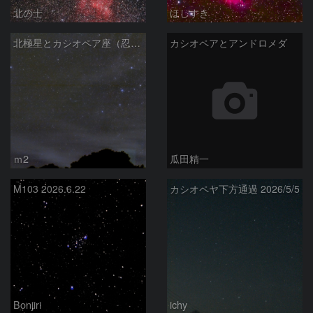
北の士
ほしすき
北極星とカシオペア座（忍び寄る秋）
カシオペアとアンドロメダ
ｍ2
瓜田精一
M103 2026.6.22
カシオペヤ下方通過 2026/5/5
Bonjiri
ichy