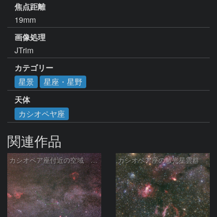
焦点距離
19mm
画像処理
JTrim
カテゴリー
星景
星座・星野
天体
カシオペヤ座
関連作品
カシオペア座付近の空域 260720
カシオペア座の散光星雲群