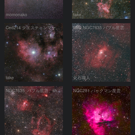
momonako
take
Ced214 クエスチョンマーク星雲の“心臓部”
M52 NGC7635 バブル星雲 Sh2-159 カシオペア座
take
化石職人
NGC7635_バブル星雲、sh2-157_くわがた星雲
NGC281 パックマン星雲