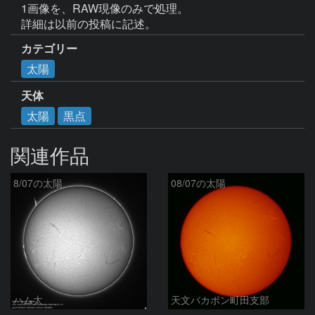
1画像を、RAW現像のみで処理。

詳細は以前の投稿に記述。
カテゴリー
太陽
天体
太陽
黒点
関連作品
8/07の太陽
08/07の太陽
ハム太
天文バカボン町田支部