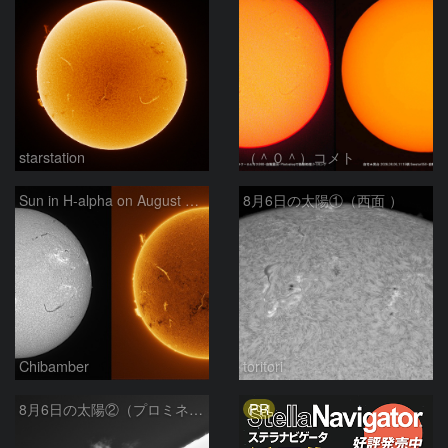
starstation
（＾０＾）コメト
Sun in H-alpha on August 6, 2026
8月6日の太陽①（西面 ）
Chibamber
toritori
PR
8月6日の太陽②（プロミネン北東縁 ）