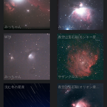
みっちゃん
みっちゃん
M78
夜空は宝石箱(モンキー星雲 NGC2174) Seestar50
みっちゃん
サザンクロス
沈む冬の星座
夜空は宝石箱(オリオン座大星雲 M42) Seestar50