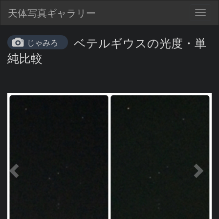
天体写真ギャラリー
Togg
navig
ベテルギウスの光度・単
じゃみろ
純比較