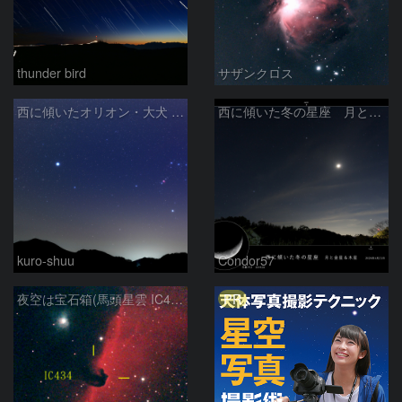
thunder bird
サザンクロス
西に傾いたオリオン・大犬 (2026/04/21)
西に傾いた冬の星座 月と金星＆木星
kuro-shuu
Condor57
PR
夜空は宝石箱(馬頭星雲 IC434) Seestar50