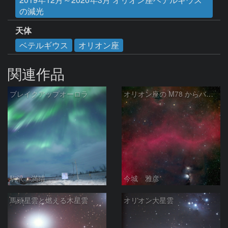
の減光
天体
ベテルギウス
オリオン座
関連作品
ブレイクアップオーロラ
オリオン座の M78 からバーナードループをまたいで LDN1622あたり
駒沢 満晴
今城 雅彦
馬頭星雲と燃える木星雲
オリオン大星雲