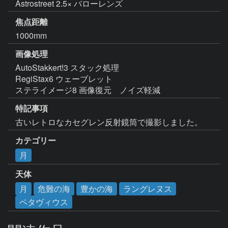
Astrostreet 2.5× バローレンズ
焦点距離
1000mm
画像処理
AutoStakkert!3 スタック処理

RegiStax6 ウェーブレット

ステライメージ8 画像復元　ノイズ軽減
特記事項
古いレトロなカセグレン反射鏡筒で撮影しました。
カテゴリー
月
天体
月
危難の海
豊かの海
ラングレヌス
ペタヴィウス