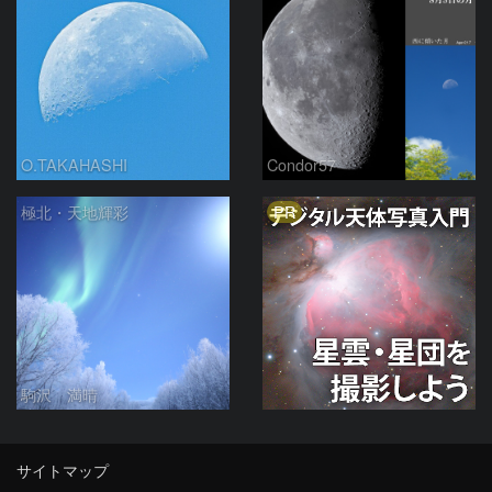
O.TAKAHASHI
Condor57
PR
極北・天地輝彩
駒沢 満晴
サイトマップ