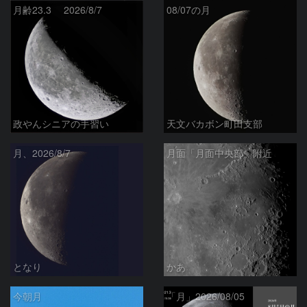
月齢23.3 2026/8/7
08/07の月
政やんシニアの手習い
天文バカボン町田支部
月、2026/8/7
月面「月面中央部」附近
となり
かあ
今朝月
「月」2026/08/05