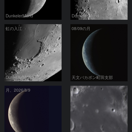
DunkelerMond
DunkelerMond
虹の入江
08/09の月
DunkelerMond
天文バカボン町田支部
月、2026/8/9
マルト