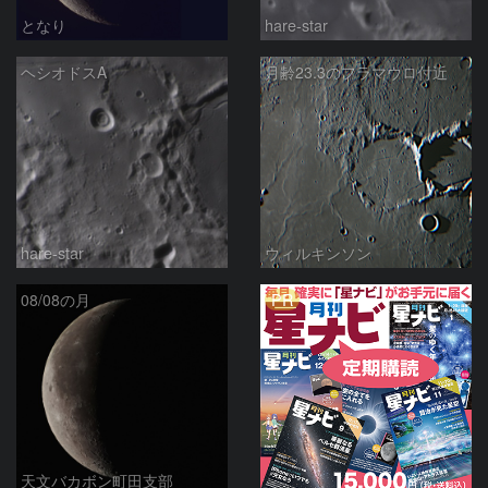
となり
hare-star
ヘシオドスA
月齢23.3のフラマウロ付近
hare-star
ウィルキンソン
PR
08/08の月
天文バカボン町田支部