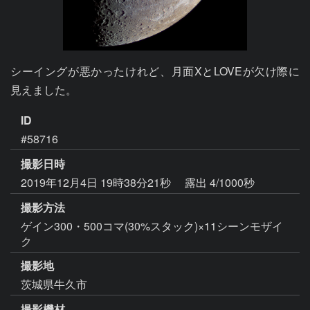
シーイングが悪かったけれど、月面XとLOVEが欠け際に
見えました。
ID
#58716
撮影日時
2019年12月4日 19時38分21秒
露出 4/1000秒
撮影方法
ゲイン300・500コマ(30%スタック)×11シーンモザイ
ク
撮影地
茨城県牛久市
撮影機材