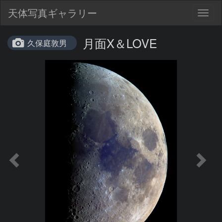
天体写真ギャラリー
Togg
navig
月面X＆LOVE
久保庭敦男