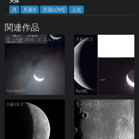
天体
月
月面X
月面LOVE
上弦
関連作品
月（月齢 25.4）と エルナト（おうし座β星）
月齢25.3
Condor57
Aya鶴
月齢24.3
ラインホルト、ケプラー付近