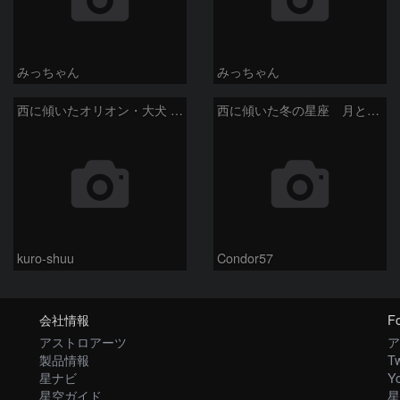
みっちゃん
みっちゃん
西に傾いたオリオン・大犬 (2026/04/21)
西に傾いた冬の星座 月と金星＆木星
kuro-shuu
Condor57
会社情報
Fo
アストロアーツ
ア
製品情報
Tw
星ナビ
Y
星空ガイド
星