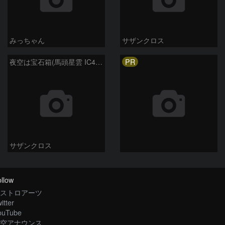
みっちゃん
サザンクロス
PR
夜空は宝石箱(馬頭星雲 IC434) Seestar50
サザンクロス
llow
ストロアーツ
itter
ouTube
空アナウンス