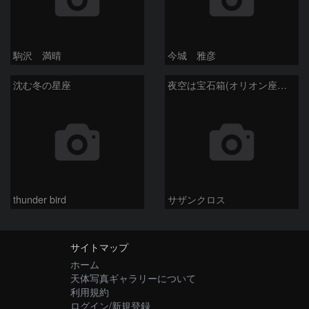
駒沢 満晴
今城 雅彦
沈む冬の星座
夜空は宝石箱(オリオン座大星雲 M42) Seestar50
thunder bird
サザンクロス
サイトマップ
ホーム
天体写真ギャラリーについて
利用規約
ログイン/新規登録