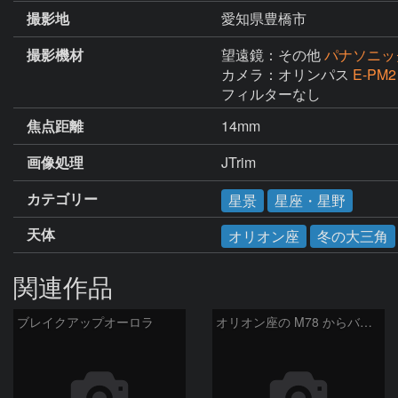
撮影地
愛知県豊橋市
撮影機材
望遠鏡：その他
パナソニック1
カメラ：オリンパス
E-PM2
フィルターなし
焦点距離
14mm
画像処理
JTrim
カテゴリー
星景
星座・星野
天体
オリオン座
冬の大三角
関連作品
ブレイクアップオーロラ
オリオン座の M78 からバーナードループをまたいで LDN1622あたり