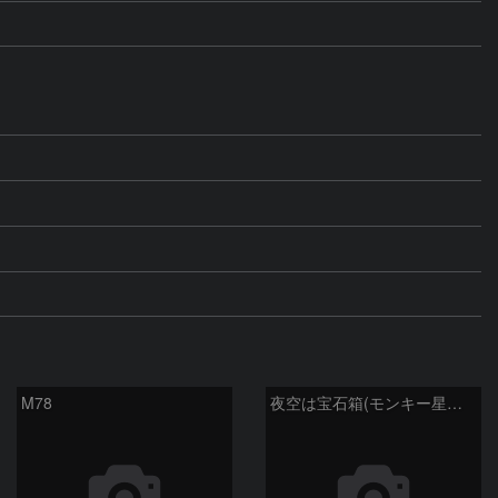
M78
夜空は宝石箱(モンキー星雲 NGC2174) Seestar50