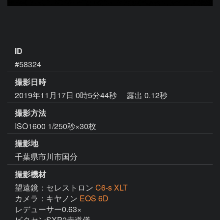
ID
#58324
撮影日時
2019年11月17日 0時5分44秒
露出 0.12秒
撮影方法
ISO1600 1/250秒×30枚
撮影地
千葉県市川市国分
撮影機材
望遠鏡：セレストロン
C6-s XLT
カメラ：キヤノン
EOS 6D
レデューサー0.63×

ビクセンSXP2赤道儀