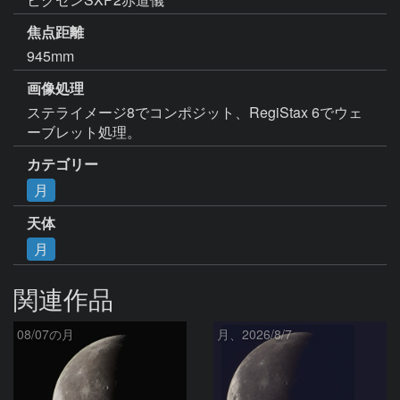
焦点距離
945mm
画像処理
ステライメージ8でコンポジット、RegiStax 6でウェ
ーブレット処理。
カテゴリー
月
天体
月
関連作品
08/07の月
月、2026/8/7