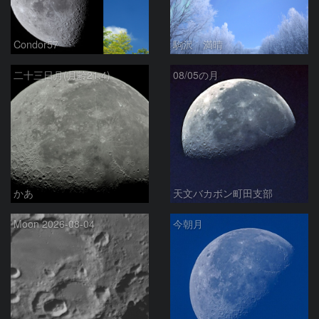
Condor57
駒沢 満晴
二十三日月(月齢21.4)
08/05の月
かあ
天文バカボン町田支部
Moon 2026-08-04
今朝月