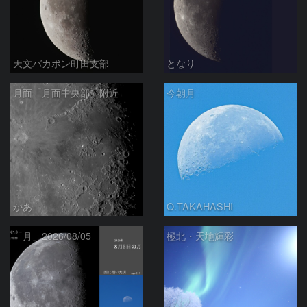
天文バカボン町田支部
となり
月面「月面中央部」附近
今朝月
かあ
O.TAKAHASHI
「月」2026/08/05
極北・天地輝彩