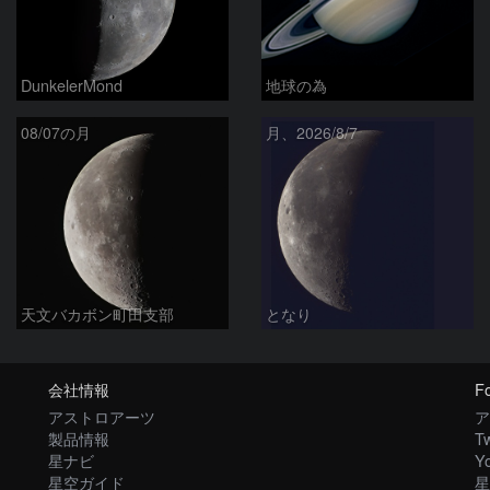
DunkelerMond
地球の為
08/07の月
月、2026/8/7
天文バカボン町田支部
となり
会社情報
Fo
アストロアーツ
ア
製品情報
Tw
星ナビ
Y
星空ガイド
星