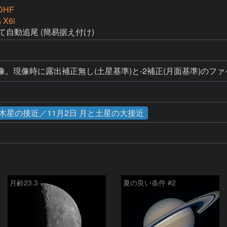
DHF
 X6i
にて自動追尾 (簡易据え付け)
AW現像。現像時に露出補正無し(土星基準)と-2補正(月面基準)のファ
月と木星の接近／11月2日 月と土星の大接近
月齢23.3
夏の良い条件 #2