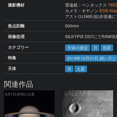
撮影機材
望遠鏡：ペンタックス
75E
カメラ：キヤノン
EOS Kiss
アストロLN6E(改)赤道儀
焦点距離
500mm
画像処理
SILKYPIX DS7にてR
カテゴリー
天体の接近
月
惑星
特集
2019年10月31日 細い
天体
月
土星
関連作品
8月7日未明の土星
コペルニクス、カルパチア山脈付近