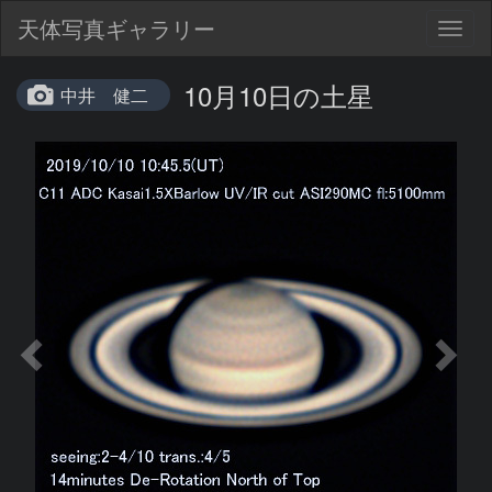
天体写真ギャラリー
Togg
navig
10月10日の土星
中井 健二