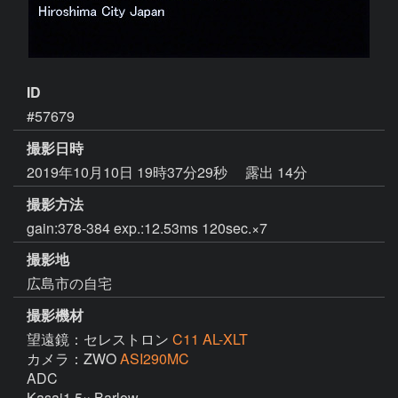
ID
#57679
撮影日時
2019年10月10日 19時37分29秒
露出 14分
撮影方法
gain:378-384 exp.:12.53ms 120sec.×7
撮影地
広島市の自宅
撮影機材
望遠鏡：セレストロン
C11 AL-XLT
カメラ：ZWO
ASI290MC
ADC

Kasai1.5× Barlow
