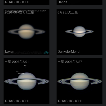
T-HASHIGUCHI
Handa
2026-08-02 UT土星
8月2日の土星
ikeken
DunkelerMond
土星 2026/08/01
土星 2026/07/27
T-HASHIGUCHI
T-HASHIGUCHI