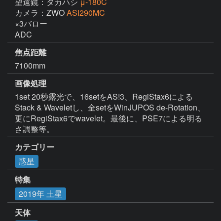
望遠鏡：タカハシ
μ-180C
カメラ：ZWO
ASI290MC
×3バロー

ADC
焦点距離
7100mm
画像処理
1set 20秒露光で、16setをAS!3、RegiStax6による
Stack & Waveletし、全setをWinJUPOS de-Rotation、
更にRegiStax6でwavelet。最後に、PSE7による明る
さ調整等。
カテゴリー
惑星
特集
2019年 土星
天体