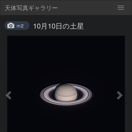
天体写真ギャラリー
Togg
navig
10月10日の土星
ｍ2