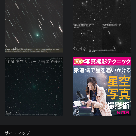
kem.kem
銀河☆
PR
10/4 アフリカーノ彗星 Africano (C/2018 W2)
仁-jin-
サイトマップ