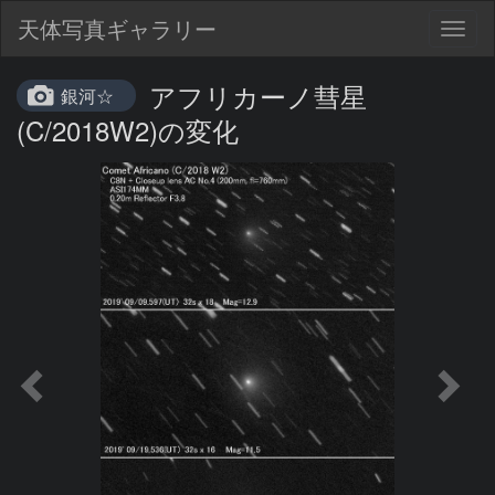
天体写真ギャラリー
Togg
navig
アフリカーノ彗星
銀河☆
(C/2018W2)の変化