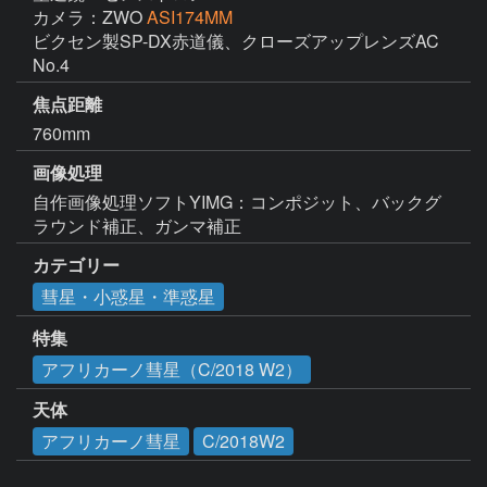
カメラ：ZWO
ASI174MM
ビクセン製SP-DX赤道儀、クローズアップレンズAC 
No.4
焦点距離
760mm
画像処理
自作画像処理ソフトYIMG：コンポジット、バックグ
ラウンド補正、ガンマ補正
カテゴリー
彗星・小惑星・準惑星
特集
アフリカーノ彗星（C/2018 W2）
天体
アフリカーノ彗星
C/2018W2