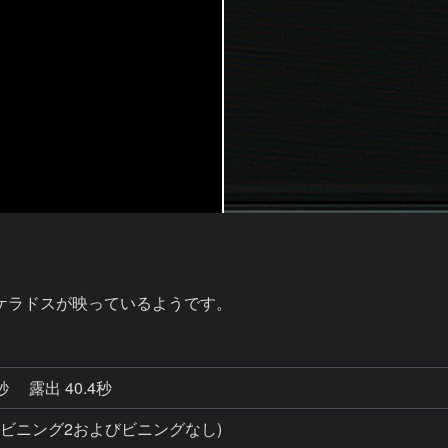
ケラドスが映っているようです。
0秒
露出 40.4秒
影(ビニング2およびビニングなし)