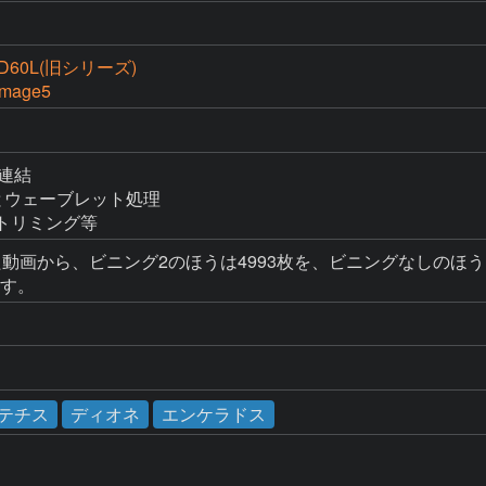
60L(旧シリーズ)
Image5
画連結

理とウェーブレット処理

整、トリミング等
撮影した動画から、ビニング2のほうは4993枚を、ビニングなしの
ます。
テチス
ディオネ
エンケラドス