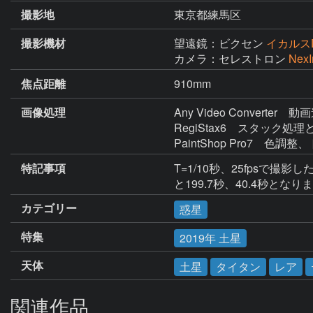
撮影地
東京都練馬区
撮影機材
望遠鏡：ビクセン
イカルスD
カメラ：セレストロン
Nex
焦点距離
910mm
画像処理
Any Video Converter　動
RegiStax6　スタック処
PaintShop Pro7　色調
特記事項
T=1/10秒、25fpsで
と199.7秒、40.4秒となり
カテゴリー
惑星
特集
2019年 土星
天体
土星
タイタン
レア
関連作品