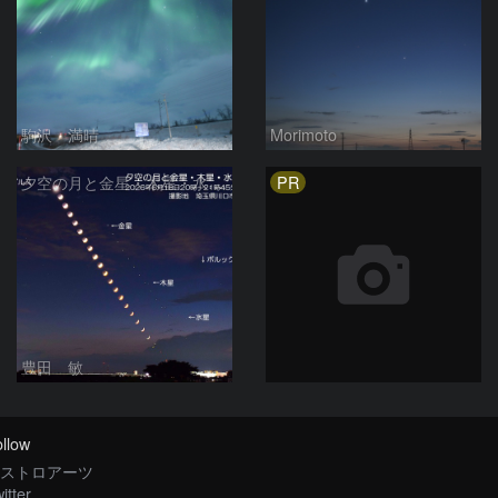
駒沢 満晴
Morimoto
PR
夕空の月と金星・木星・水星の接近 2026/6/18
豊田 敏
llow
ストロアーツ
itter