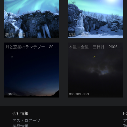
駒沢 満晴
駒沢 満晴
月と惑星のランデブー 2026/06/19
木星 金星 三日月 260618
nardis
momonako
会社情報
Fo
アストロアーツ
ア
製品情報
Tw