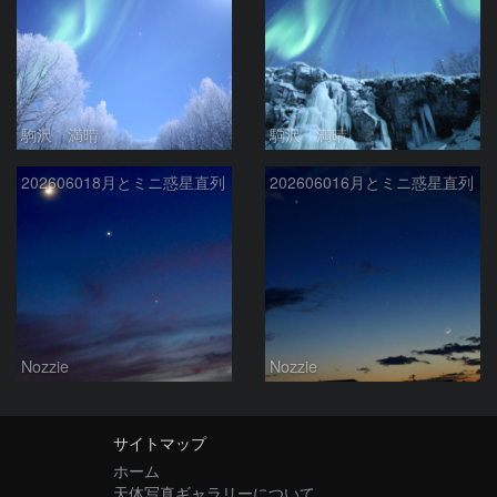
駒沢 満晴
駒沢 満晴
202606018月とミニ惑星直列
202606016月とミニ惑星直列
Nozzie
Nozzie
サイトマップ
ホーム
天体写真ギャラリーについて