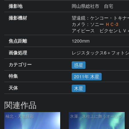
撮影地
岡山県総社市 自宅
撮影機材
望遠鏡：ケンコー・トキナ
カメラ：ソニー
ＨＣ-3
アイピース　ビクセンＬＶ
焦点距離
1200mm
画像処理
レジスタックス6＋フォト
カテゴリー
惑星
特集
2011年 木星
天体
木星
関連作品
極北・天地輝彩
氷瀑、氷柱上に舞うオーロラ