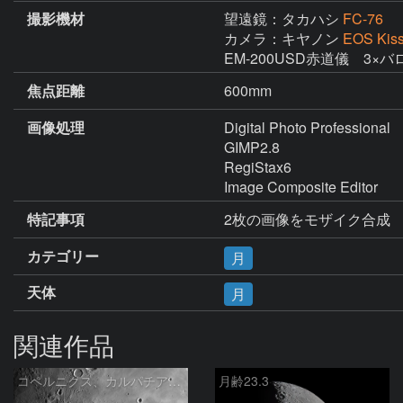
撮影機材
望遠鏡：タカハシ
FC-76
カメラ：キヤノン
EOS Kis
EM-200USD赤道儀　3×バ
焦点距離
600mm
画像処理
Digital Photo Professional

GIMP2.8

RegiStax6

Image Composite Editor
特記事項
2枚の画像をモザイク合成
カテゴリー
月
天体
月
関連作品
コペルニクス、カルパチア山脈付近
月齢23.3