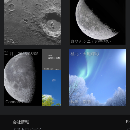
IKT2
政やんシニアの手習い
「月」2026/08/05
極北・天地輝彩
Condor57
駒沢 満晴
会社情報
Fo
アストロアーツ
ア