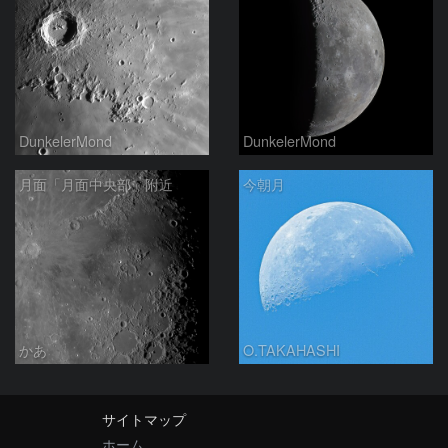
DunkelerMond
DunkelerMond
月面「月面中央部」附近
今朝月
かあ
O.TAKAHASHI
サイトマップ
ホーム