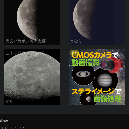
天文バカボン町田支部
となり
PR
二十三日月(月齢21.4)
かあ
llow
ストロアーツ