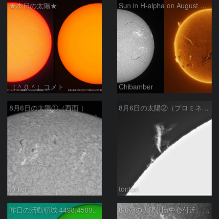
★本日の太陽★
Sun in H-alpha on August 6, 2026
（＾０＾）コメト
Chibamber
8月6日の太陽①（西面 ）
8月6日の太陽②（プロミネン北東縁 ）
toritori
toritori
昨日の活動領域 4498,4500：2026/08/05
8/6朝の太陽(Hα中心付近、4498、4502付近)