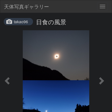
天体写真ギャラリー
Togg
navig
日食の風景
takao96