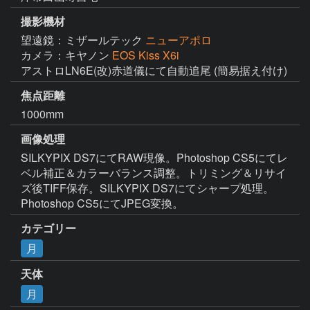
撮影機材
望遠鏡：ミザールテック
ニューアポロ
カメラ：キヤノン
EOS Kiss X6i
アストロLN6E(改)赤道儀にて自動追尾 (簡易据え付け)
焦点距離
1000mm
画像処理
SILKYPIX DS7にてRAW現像。Photoshop CS5にてレ
ベル補正＆カラーバランス調整。トリミング＆リサイ
ズ後TIFF保存。SILKYPIX DS7にてシャープ処理。
Photoshop CS5にてJPEG変換。
カテゴリー
月
天体
月