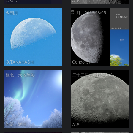
今朝月
「月」2026/08/05
O.TAKAHASHI
Condor57
極北・天地輝彩
二十三日月(月齢21.4)
駒沢 満晴
かあ