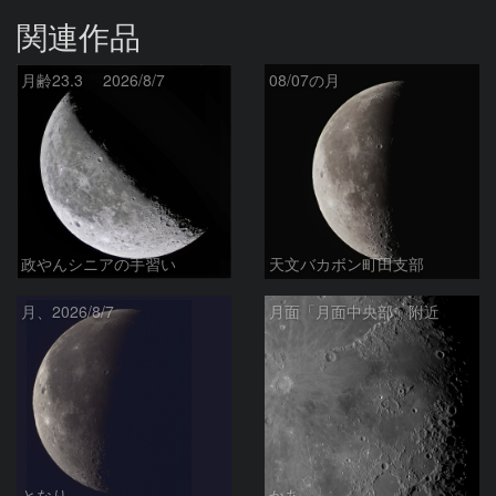
関連作品
月齢23.3 2026/8/7
08/07の月
政やんシニアの手習い
天文バカボン町田支部
月、2026/8/7
月面「月面中央部」附近
となり
かあ