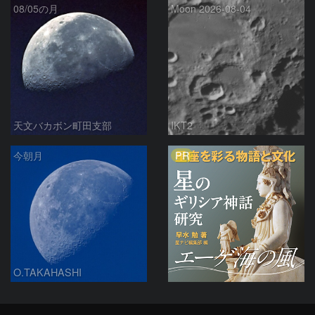
08/05の月
Moon 2026-08-04
天文バカボン町田支部
IKT2
PR
今朝月
O.TAKAHASHI