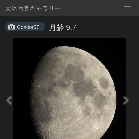
天体写真ギャラリー
Togg
navig
月齢 9.7
Condor57