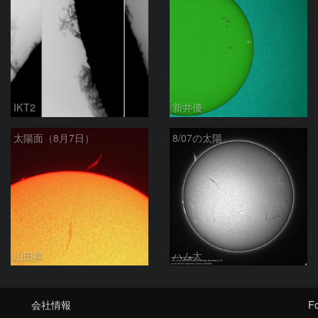
IKT2
新井優
太陽面（8月7日）
8/07の太陽
山田昇
ハム太
会社情報
Fo