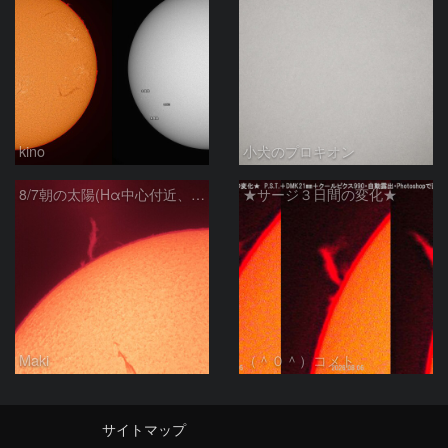
kino
小犬のプロキオン
8/7朝の太陽(Hα中心付近、プロミネンス)
★サージ３日間の変化★
Maki
（＾０＾）コメト
サイトマップ