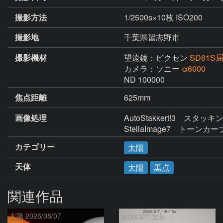
撮影方法
1/2500s×10枚 ISO200
撮影地
千葉県習志野市
撮影機材
望遠鏡：ビクセン
SD81S
カメラ：ソニー
α6000
ND 100000
焦点距離
625mm
画像処理
AutoStakkert!3　スタッキ
StellaImage7　ト
カテゴリー
太陽
天体
太陽
黒点
関連作品
太陽 2026/08/07
2026/8/7 太陽