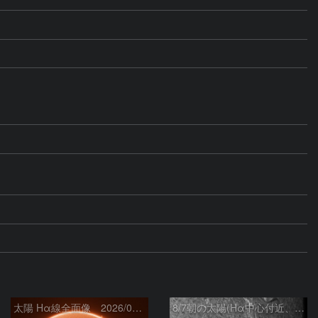
太陽 Hα線全面像 2026/08/07
8/7朝の太陽(Hα中心付近、4498、4502付近)