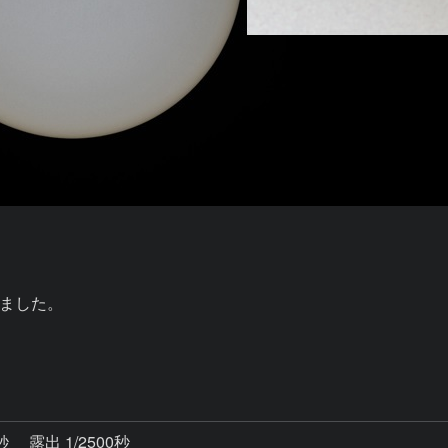
ました。

6秒
露出 1/2500秒