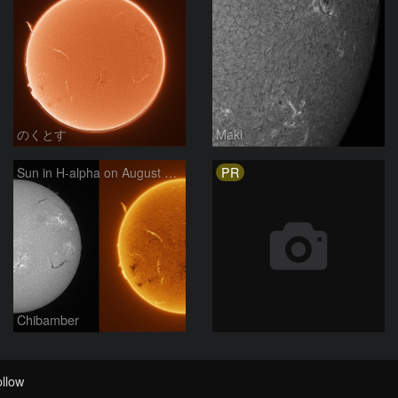
のくとす
Maki
PR
Sun in H-alpha on August 7, 2026
Chibamber
llow