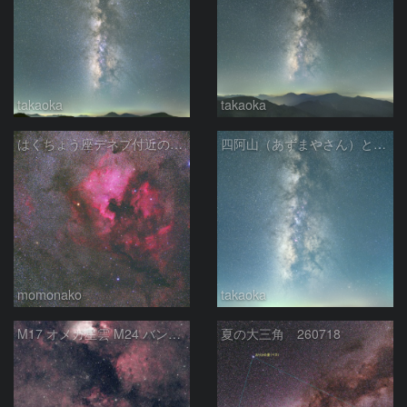
takaoka
takaoka
はくちょう座デネブ付近の空域 260720
四阿山（あずまやさん）と立ち昇る夏の銀河
momonako
takaoka
M17 オメガ星雲 M24 バンビの横顔 いて座
夏の大三角 260718