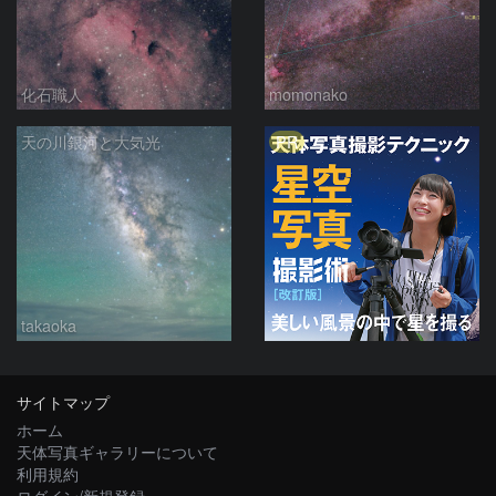
化石職人
momonako
PR
天の川銀河と大気光
takaoka
サイトマップ
ホーム
天体写真ギャラリーについて
利用規約
ログイン/新規登録