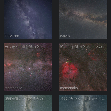
TOMO88
nardis
カシオペア座付近の空域 260720
IC1396付近の空域 260720
momonako
momonako
ほぼ垂直に立ち昇る天の川銀河
渋峠で見た立ち昇る天の川銀河