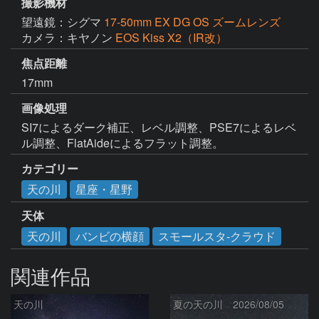
撮影機材
望遠鏡：シグマ
17-50mm EX DG OS ズームレンズ
カメラ：キヤノン
EOS Kiss X2（IR改）
焦点距離
17mm
画像処理
SI7によるダーク補正、レベル調整、PSE7によるレベ
ル調整、FlatAideによるフラット調整。
カテゴリー
天の川
星座・星野
天体
天の川
バンビの横顔
スモールスタ-クラウド
関連作品
天の川
夏の天の川 2026/08/05