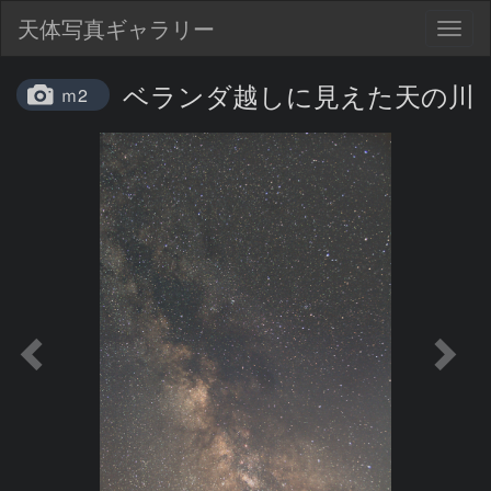
天体写真ギャラリー
Togg
navig
ベランダ越しに見えた天の川
ｍ2