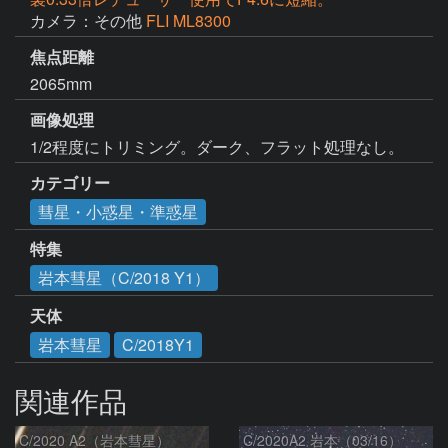
カメラ：その他
FLI ML8300
焦点距離
2065mm
画像処理
1/2程度にトリミング。ダーク、フラット処理なし。
カテゴリー
彗星・小惑星・準惑星
特集
岩本彗星（C/2018 Y1）
天体
岩本彗星
C/2018Y1
関連作品
C/2020 A2（岩本彗星）
C/2020A2 岩本（03/16）