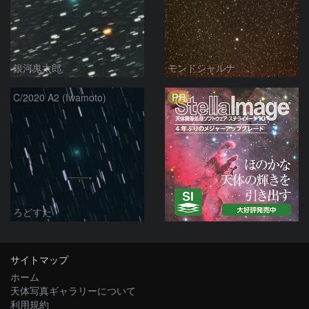
銀河鬼太郎
モンドシャルナ
PR
C/2020 A2 (Iwamoto)
ろどすた
サイトマップ
ホーム
天体写真ギャラリーについて
利用規約