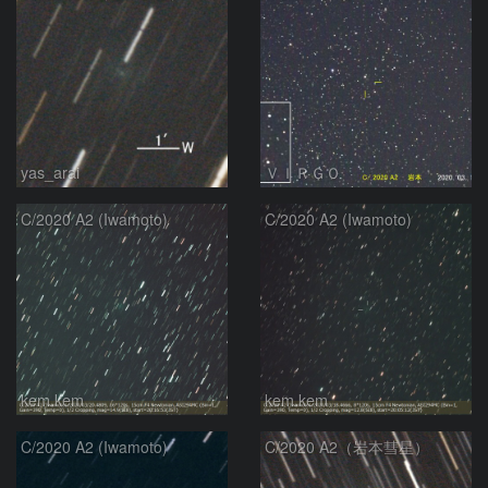
yas_arai
ＶＩＲＧＯ
C/2020 A2 (Iwamoto)
C/2020 A2 (Iwamoto)
kem.kem
kem.kem
C/2020 A2 (Iwamoto)
C/2020 A2（岩本彗星）