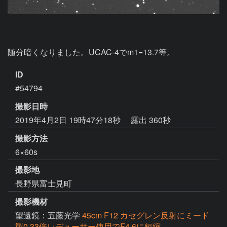
随分暗くなりました。UCAC-4でm1=13.7等。
ID
#54794
撮影日時
2019年4月2日 19時47分18秒
露出 360秒
撮影方法
6×60s
撮影地
長野県富士見町
撮影機材
望遠鏡：五藤光学
45cm F12 カセグレン反射にミード
製0.33倍レデューサー使用でF4.6に短縮。