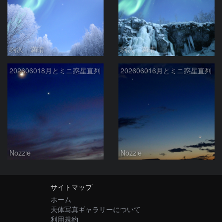
駒沢 満晴
駒沢 満晴
202606018月とミニ惑星直列
202606016月とミニ惑星直列
Nozzie
Nozzie
サイトマップ
ホーム
天体写真ギャラリーについて
利用規約