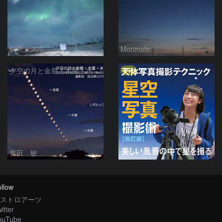
駒沢 満晴
Morimoto
PR
夕空の月と金星・木星・水星の接近 2026/6/18
豊田 敏
llow
ストロアーツ
itter
ouTube