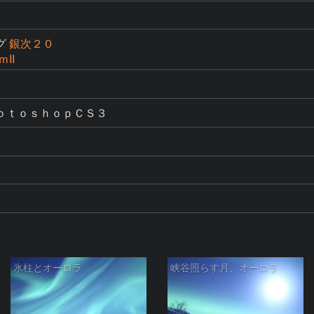
グ
銀次２０
II
ｏｔｏｓｈｏｐＣＳ３
氷柱とオーロラ
峡谷照らす月、オーロラ