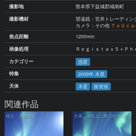
撮影地
熊本県下益城郡城南町
撮影機材
望遠鏡：笠井トレーディン
カメラ：その他
ＴｏＵｃａｍ
焦点距離
1200mm
画像処理
Ｒｅｇｉｓｔａｘ５＋Ｐｈ
カテゴリー
惑星
特集
2009年 木星
天体
木星
衝突痕
関連作品
極北・天地輝彩
氷瀑、氷柱上に舞うオーロラ