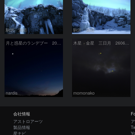
駒沢 満晴
駒沢 満晴
月と惑星のランデブー 2026/06/19
木星 金星 三日月 260618
nardis
momonako
会社情報
Fo
アストロアーツ
ア
製品情報
Tw
星ナビ
Y