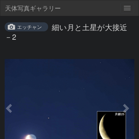
天体写真ギャラリー
Togg
navig
細い月と土星が大接近
エッチャン
－2