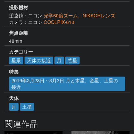
撮影機材
望遠鏡：ニコン
光学60倍ズーム、NIKKORレンズ
カメラ：ニコン
COOLPIX-610
焦点距離
48mm
カテゴリー
星景
天体の接近
月
惑星
特集
2019年2月28日～3月3日 月と木星、金星、土星の
接近
天体
月
土星
関連作品