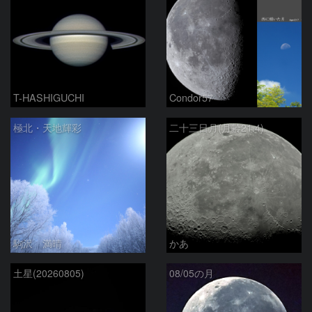
T-HASHIGUCHI
Condor57
極北・天地輝彩
二十三日月(月齢21.4)
駒沢 満晴
かあ
土星(20260805)
08/05の月