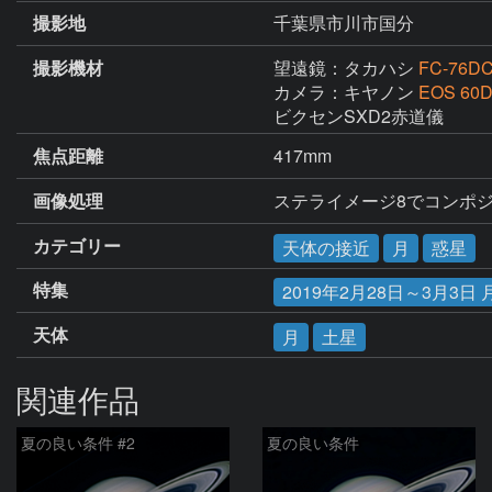
撮影地
千葉県市川市国分
撮影機材
望遠鏡：タカハシ
FC-76D
カメラ：キヤノン
EOS 60
ビクセンSXD2赤道儀
焦点距離
417mm
画像処理
ステライメージ8でコンポジッ
カテゴリー
天体の接近
月
惑星
特集
2019年2月28日～3月3
天体
月
土星
関連作品
夏の良い条件 #2
夏の良い条件