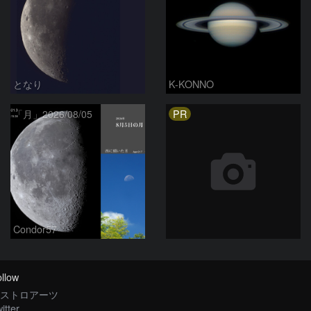
となり
K-KONNO
PR
「月」2026/08/05
Condor57
llow
ストロアーツ
itter