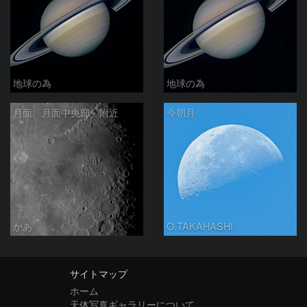
地球の為
地球の為
月面「月面中央部」附近
今朝月
かあ
O.TAKAHASHI
サイトマップ
ホーム
天体写真ギャラリーについて