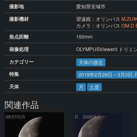
撮影地
愛知県安城市
撮影機材
望遠鏡：オリンパス
M.ZUI
カメラ：オリンパス
OM-D 
焦点距離
150mm
画像処理
OLYMPUSViewer3 トリミ
カテゴリー
天体の接近
特集
2019年2月28日～3月3
天体
月
土星
関連作品
08/07の月
月、2026/8/7