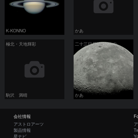
K-KONNO
かあ
極北・天地輝彩
二十三日月(月齢21.4)
駒沢 満晴
かあ
会社情報
Fo
アストロアーツ
ア
製品情報
Tw
星ナビ
Y