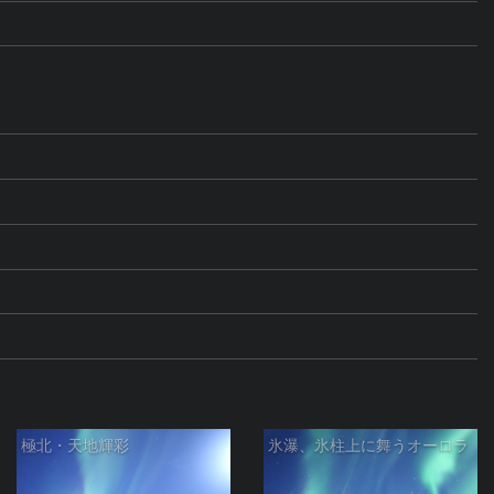
極北・天地輝彩
氷瀑、氷柱上に舞うオーロラ