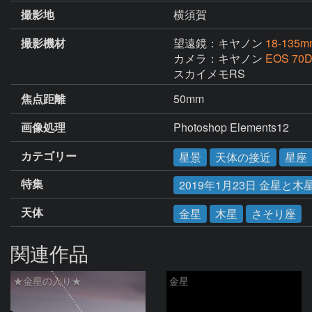
撮影地
横須賀
撮影機材
望遠鏡：キヤノン
18-13
カメラ：キヤノン
EOS 70
スカイメモRS
焦点距離
50mm
画像処理
Photoshop Elements12
カテゴリー
星景
天体の接近
星座
特集
2019年1月23日 金星と
天体
金星
木星
さそり座
関連作品
★金星の入り★
金星