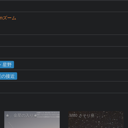
5mmズーム
D
・星野
木星の接近
★」金星の入り★
M80 さそり座