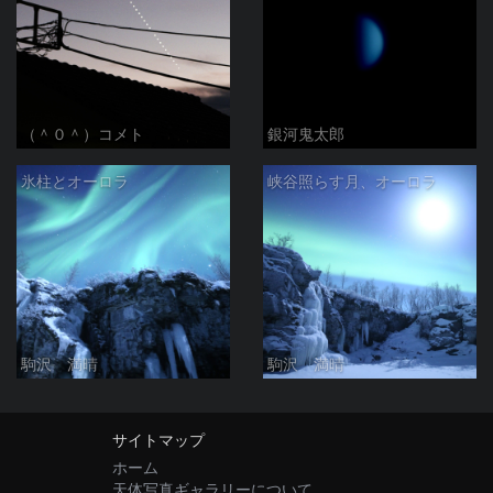
（＾０＾）コメト
銀河鬼太郎
氷柱とオーロラ
峡谷照らす月、オーロラ
駒沢 満晴
駒沢 満晴
サイトマップ
ホーム
天体写真ギャラリーについて