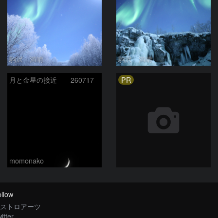
駒沢 満晴
駒沢 満晴
PR
月と金星の接近 260717
momonako
llow
ストロアーツ
itter