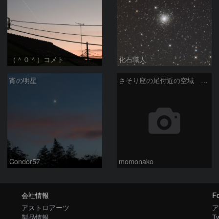
（＾０＾）コメト
化石職人
宵の明星
さそり座の尾付近の空域 260718
Condor57
momonako
会社情報
Fo
アストロアーツ
ア
製品情報
Tw