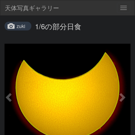
天体写真ギャラリー
Togg
navig
1/6の部分日食
zuki