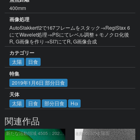
400mm
画像処理
AutoStakkert!2で167フレームをスタック→RegiStax 6
にてWavelet処理→PSにてレベル調整＋モノクロ化後
R, G画像を作り→SI7にてR, G画像合成
カテゴリー
太陽
日食
特集
2019年1月6日 部分日食
天体
太陽
日食
部分日食
Hα
関連作品
新たな活動領域 4505：2026/08/10
8月10日の太陽面