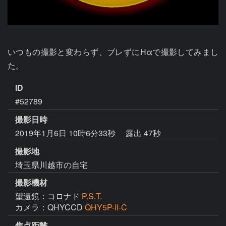
いつもの撮影と変わらず、ブレずにHαで撮影してみまし
た。
ID
#52789
撮影日時
2019年1月6日 10時6分33秒
露出 47秒
撮影地
埼玉県川越市の自宅
撮影機材
望遠鏡：コロナド
P.S.T.
カメラ：QHYCCD
QHY5P-II-C
焦点距離