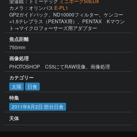
望遠鏡：トミーテック
ミニボーグ50EDⅡ
カメラ：オリンパス
E-PL1
GP2ガイドパック、ND10000フィルター、ケンコー
×1.5テレプラス（PENTAX用）、PENTAX　Kマウン
ト→マイクロフォーサーズ用アダプター
焦点距離
750mm
画像処理
PHOTOSHOP　CS5にてRAW現像、画像処理
カテゴリー
太陽
日食
特集
2011年6月2日 部分日食
天体