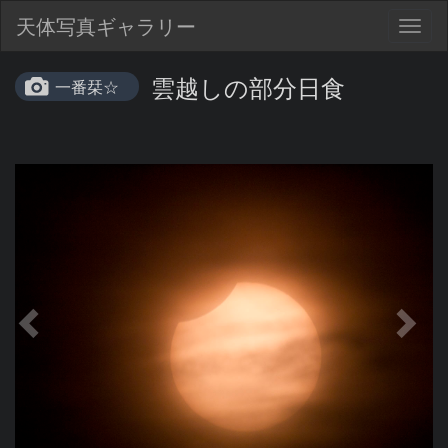
天体写真ギャラリー
Togg
navig
雲越しの部分日食
一番栞☆