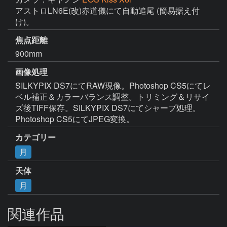
アストロLN6E(改)赤道儀にて自動追尾 (簡易据え付
け)。
焦点距離
900mm
画像処理
SILKYPIX DS7にてRAW現像。Photoshop CS5にてレ
ベル補正＆カラーバランス調整。トリミング＆リサイ
ズ後TIFF保存。SILKYPIX DS7にてシャープ処理。
Photoshop CS5にてJPEG変換。
カテゴリー
月
天体
月
関連作品