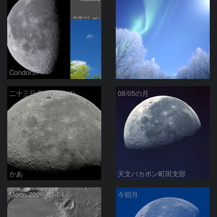
Condor57
駒沢 満晴
二十三日月(月齢21.4)
08/05の月
かあ
天文バカボン町田支部
Moon 2026-08-04
今朝月