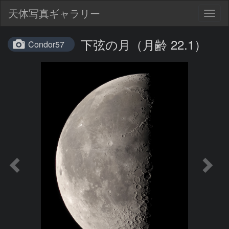
天体写真ギャラリー
Togg
navig
下弦の月（月齢 22.1）
Condor57