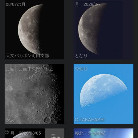
08/07の月
月、2026/8/7
天文バカボン町田支部
となり
月面「月面中央部」附近
今朝月
かあ
O.TAKAHASHI
「月」2026/08/05
極北・天地輝彩