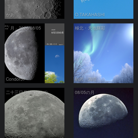
かあ
O.TAKAHASHI
「月」2026/08/05
極北・天地輝彩
Condor57
駒沢 満晴
二十三日月(月齢21.4)
08/05の月