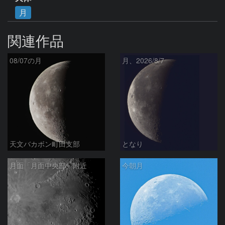
月
関連作品
08/07の月
月、2026/8/7
天文バカボン町田支部
となり
月面「月面中央部」附近
今朝月