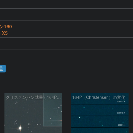
160
s X5
星
クリステンセン彗星 ( 164P )：2026/03/22
164P（Christensen）の変化