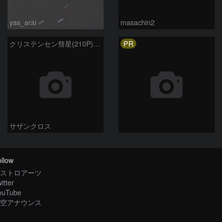
yas_arai
masachin2
PR
クリステンセン彗星(210P)12月10日 Seestar50
サザンクロス
llow
ストロアーツ
itter
ouTube
空アナウンス