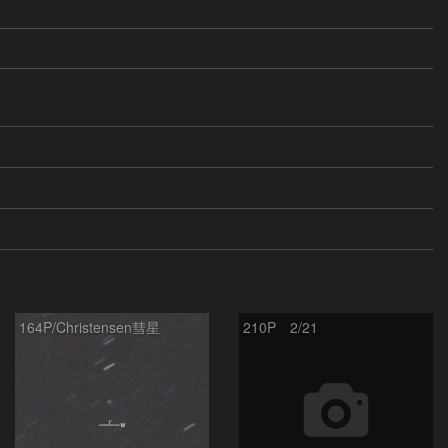
164P/Christensen彗星
210P 2/21