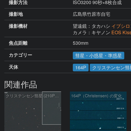
撮影方法
ISO3200 90秒×8枚合成
撮影地
広島県竹原市自宅
撮影機材
望遠鏡：タカハシ
イプシロン
カメラ：キヤノン
EOS Kis
焦点距離
530mm
カテゴリー
彗星・小惑星・準惑星
天体
164P
クリステンセン彗
関連作品
クリステンセン彗星 (210P)の予報位置：2026/06/10
164P（Christensen) の変化