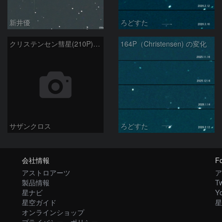
新井優
ろどすた
クリステンセン彗星(210P)12月19日 Seestar50
164P（Christensen) の変化
サザンクロス
ろどすた
会社情報
Fo
アストロアーツ
ア
製品情報
Tw
星ナビ
Y
星空ガイド
星
オンラインショップ
プライバシー・ポリシー