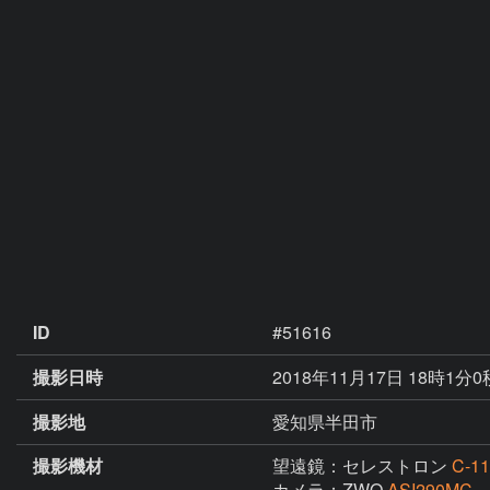
ID
#51616
撮影日時
2018年11月17日 18時1分0
撮影地
愛知県半田市
撮影機材
望遠鏡：セレストロン
C-11
カメラ：ZWO
ASI290MC