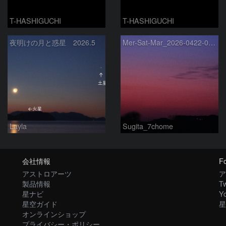
T-HASHIGUCHI
T-HASHIGUCHI
夜明けの月と惑星 2026.5
Mer-Sat-Mar_2026-0422-0430
Layla
Sugita_7chome
会社情報
Fo
アストロアーツ
ア
製品情報
Tw
星ナビ
Y
星空ガイド
星
オンラインショップ
プライバシー・ポリシー