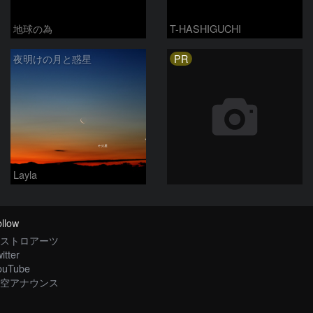
地球の為
T-HASHIGUCHI
PR
夜明けの月と惑星
Layla
llow
ストロアーツ
itter
ouTube
空アナウンス