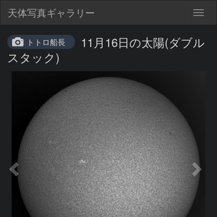
天体写真ギャラリー
Togg
navig
11月16日の太陽(ダブル
トトロ船長
スタック)