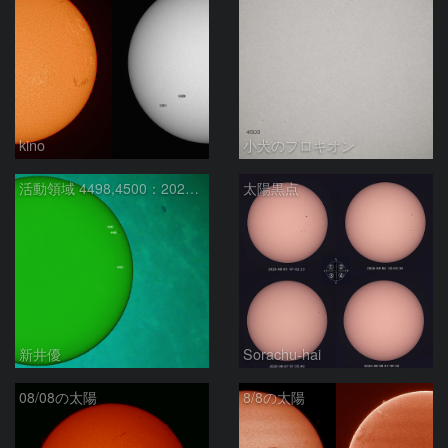
kino
小犬のプロキオン
活動領域 4498,4500：2026/08/08
太陽黒点
新井優
Sorachu-hai
08/08の太陽
8/8の太陽