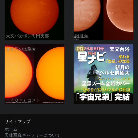
天文バカボン町田支部
銀河☆
PR
★本日の太陽★
（＾０＾）コメト
サイトマップ
ホーム
天体写真ギャラリーについて